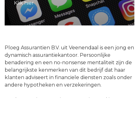
Klik hier
Ploeg Assurantien B.V. uit Veenendaal is een jong en
dynamisch assurantiekantoor. Persoonlijke
benadering en een no-nonsense mentaliteit zijn de
belangrijkste kenmerken van dit bedrijf dat haar
klanten adviseert in financiele diensten zoals onder
andere hypotheken en verzekeringen.
Het kantoor is gestart in 2001. Gesitueerd in
Veenendaal, worden vele klanten in de Vallei-regio
(maar ook daarbuiten) vanuit het kantoor aan de
Gildetrom 9 op hun wenken bediend.